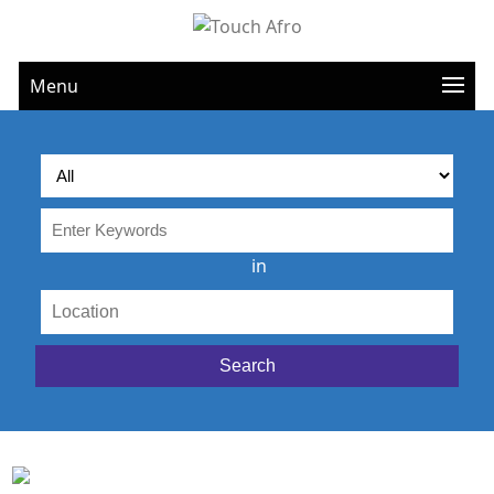
Menu
in