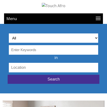
Menu
in