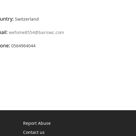
untry:
Switzerland
ail:
wefome8554@bariswc.com
one:
0564964044
Report Abuse
Contact us